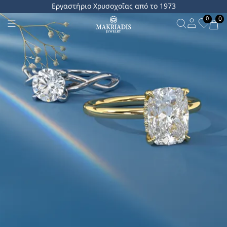
Εργαστήριο Χρυσοχοΐας από το 1973
0
0