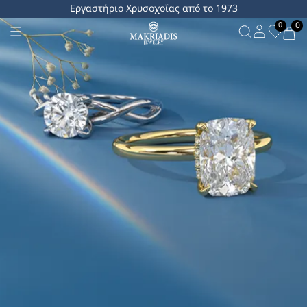
Εργαστήριο Χρυσοχοΐας από το 1973
0
0