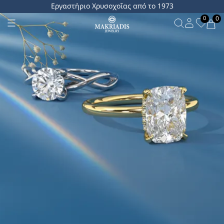
Εργαστήριο Χρυσοχοΐας από το 1973
0
0