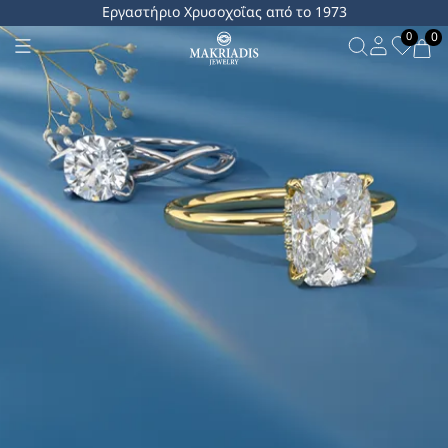
Εργαστήριο Χρυσοχοΐας από το 1973
0
0