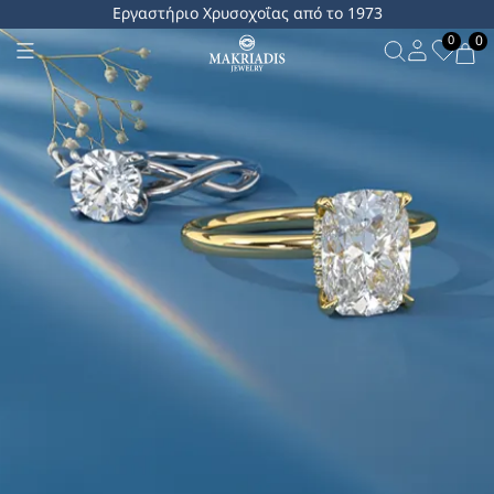
Εργαστήριο Χρυσοχοΐας από το 1973
0
0