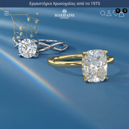
Εργαστήριο Χρυσοχοΐας από το 1973
0
0