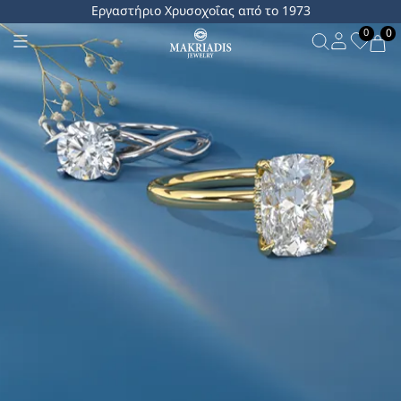
Εργαστήριο Χρυσοχοΐας από το 1973
0
0