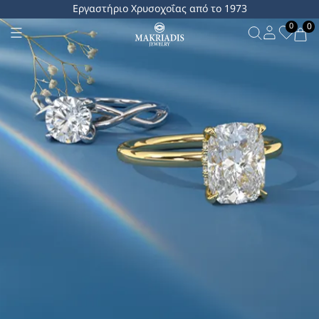
Εργαστήριο Χρυσοχοΐας από το 1973
0
0